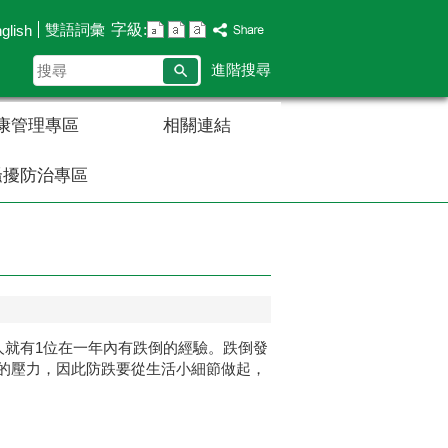
字級:
雙語詞彙
glish
搜
進階搜尋
尋
康管理專區
相關連結
騷擾防治專區
6人就有1位在一年內有跌倒的經驗。跌倒發
的壓力，因此防跌要從生活小細節做起，