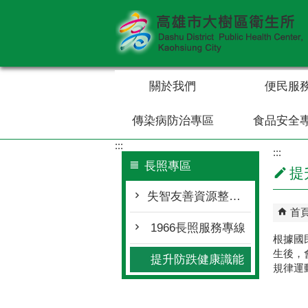
跳到主要內容區塊
關於我們
便民服
傳染病防治專區
食品安全
:::
:::
長照專區
提
失智友善資源整合平台
首
1966長照服務專線
根據國
生後，
提升防跌健康識能
規律運