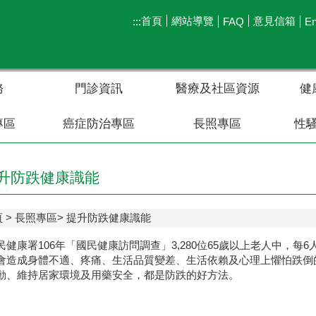
首頁
網站導覽
意見信箱
:::
FAQ
En
務
門診資訊
醫療及社區資源
健
專區
癌症防治專區
長照專區
性
升防跌健康識能
頁
長照專區
提升防跌健康識能
民健康署106年「國民健康訪問調查」3,280位65歲以上老人中，每
會造成身體不適、疼痛、生活品質變差、生活依賴及心理上懼怕跌倒
動、維持居家環境及用藥安全，都是防跌的好方法。