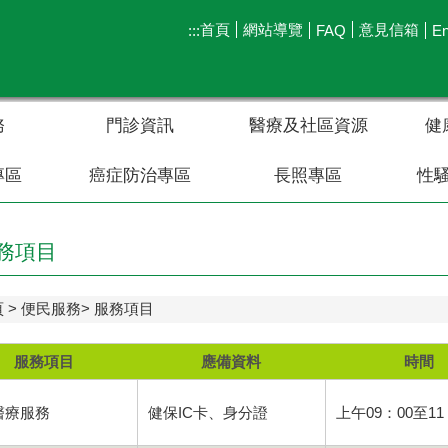
首頁
網站導覽
意見信箱
:::
FAQ
En
務
門診資訊
醫療及社區資源
健
專區
癌症防治專區
長照專區
性
務項目
頁
便民服務
服務項目
服務項目
應備資料
時間
醫療服務
健保IC卡、身分證
上午09：00至11