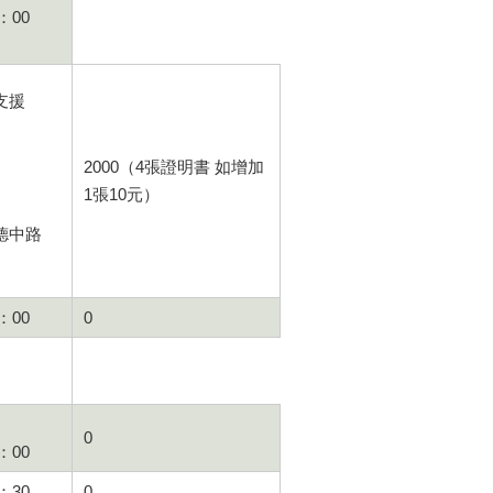
11：00
支援
2000（4張證明書 如增加
1張10元）
德中路
：00
0
0
：00
：30
0