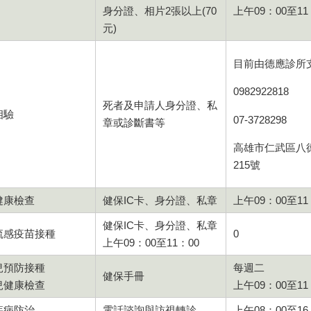
身分證、相片2張以上(70
上午09：00至
元)
目前由德應診所
0982922818
死者及申請人身分證、私
相驗
07-3728298
章或診斷書等
高雄市仁武區八
215號
健康檢查
健保IC卡、身分證、私章
上午09：00至11
健保IC卡、身分證、私章
流感疫苗接種
0
上午09：00至11：00
兒預防接種
每週二
健保手冊
兒健康檢查
上午09：00至11
疾病防治
電話諮詢與訪視轉診
上午08：00至16