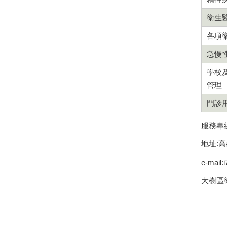
衛生
各項
急慢
學校
管理
門診
服務專線：
地址:
e-mail:
大樹區