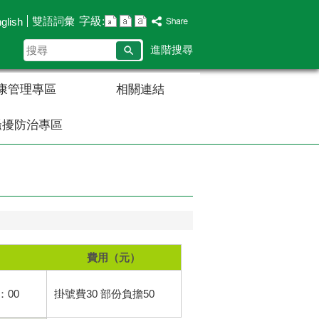
字級:
雙語詞彙
glish
搜
進階搜尋
尋
康管理專區
相關連結
騷擾防治專區
費用（元）
：00
掛號費30 部份負擔50